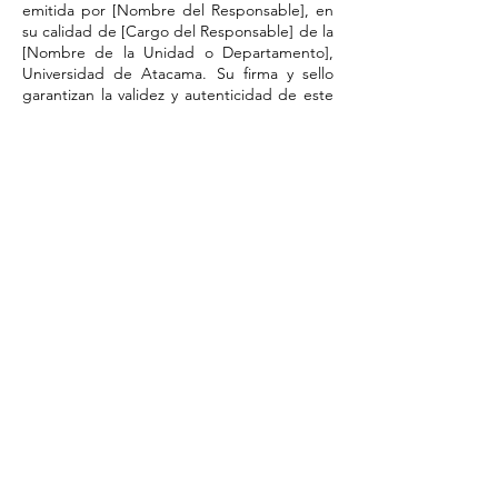
emitida por [Nombre del Responsable], en
su calidad de [Cargo del Responsable] de la
[Nombre de la Unidad o Departamento],
Universidad de Atacama. Su firma y sello
garantizan la validez y autenticidad de este
documento."
​Por favor, tome nota del número de
respaldo del registro de autorización en el
sistema, que aparecerá aquí una vez
completada la validación