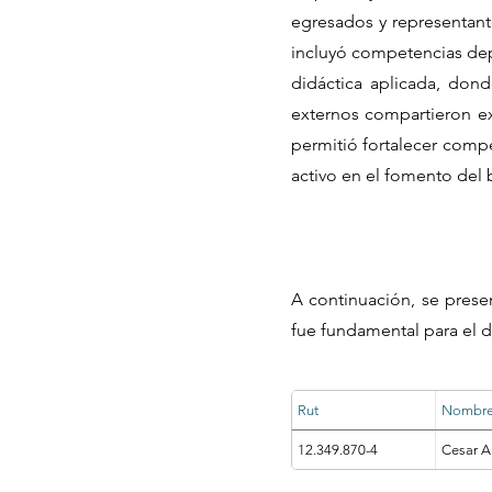
egresados y representant
incluyó competencias depo
didáctica aplicada, dond
externos compartieron ex
permitió fortalecer compe
activo en el fomento del b
A continuación, se prese
fue fundamental para el d
Rut
Nombr
12.349.870-4
Cesar A