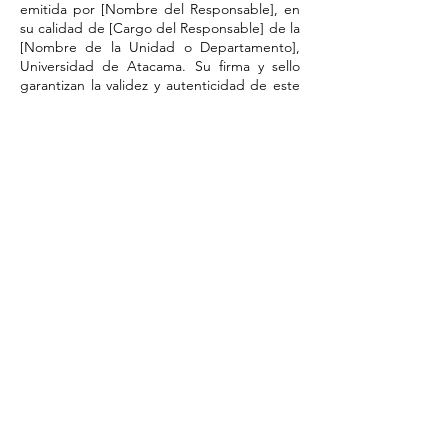
emitida por [Nombre del Responsable], en
su calidad de [Cargo del Responsable] de la
[Nombre de la Unidad o Departamento],
Universidad de Atacama. Su firma y sello
garantizan la validez y autenticidad de este
documento."
​Por favor, tome nota del número de
respaldo del registro de autorización en el
sistema, que aparecerá aquí una vez
completada la validación