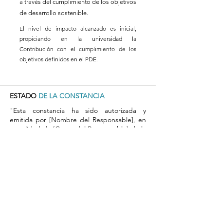
a través del cumplimiento de los objetivos
de desarrollo sostenible.
El nivel de impacto alcanzado es inicial,
propiciando en la universidad la
Contribución con el cumplimiento de los
objetivos definidos en el PDE.
ESTADO
DE LA CONSTANCIA
"Esta constancia ha sido autorizada y
emitida por [Nombre del Responsable], en
su calidad de [Cargo del Responsable] de la
[Nombre de la Unidad o Departamento],
Universidad de Atacama. Su firma y sello
garantizan la validez y autenticidad de este
documento."
​Por favor, tome nota del número de
respaldo del registro de autorización en el
sistema, que aparecerá aquí una vez
completada la validación