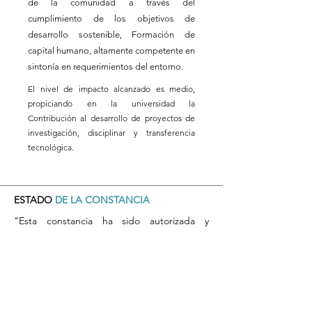
de la comunidad a través del
cumplimiento de los objetivos de
desarrollo sostenible, Formación de
capital humano, altamente competente en
sintonía en requerimientos del entorno.
El nivel de impacto alcanzado es medio,
propiciando en la universidad la
Contribución al desarrollo de proyectos de
investigación, disciplinar y transferencia
tecnológica.
ESTADO
DE LA CONSTANCIA
"Esta constancia ha sido autorizada y
emitida por [Nombre del Responsable], en
su calidad de [Cargo del Responsable] de la
[Nombre de la Unidad o Departamento],
Universidad de Atacama. Su firma y sello
garantizan la validez y autenticidad de este
documento."