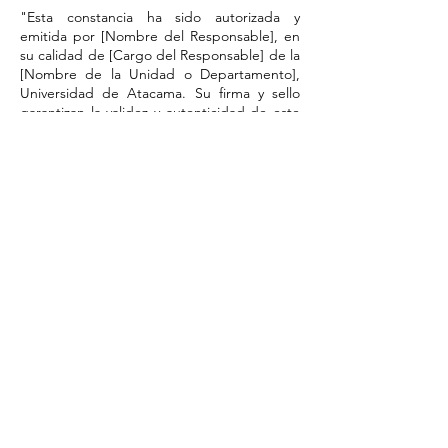
"Esta constancia ha sido autorizada y
emitida por [Nombre del Responsable], en
su calidad de [Cargo del Responsable] de la
[Nombre de la Unidad o Departamento],
Universidad de Atacama. Su firma y sello
garantizan la validez y autenticidad de este
documento."
​Por favor, tome nota del número de
respaldo del registro de autorización en el
sistema, que aparecerá aquí una vez
completada la validación