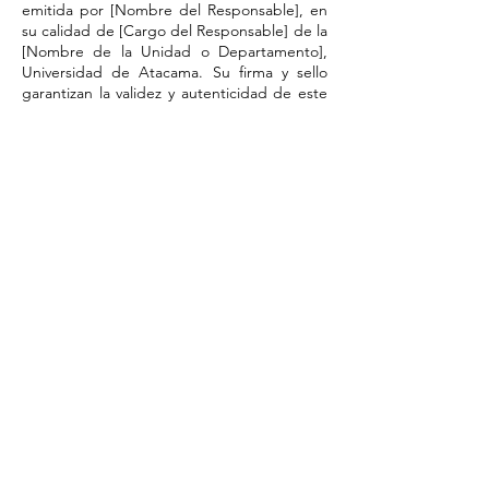
emitida por [Nombre del Responsable], en
su calidad de [Cargo del Responsable] de la
[Nombre de la Unidad o Departamento],
Universidad de Atacama. Su firma y sello
garantizan la validez y autenticidad de este
documento."
​Por favor, tome nota del número de
respaldo del registro de autorización en el
sistema, que aparecerá aquí una vez
completada la validación