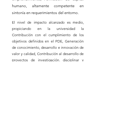
humano, altamente competente en
sintonía en requerimientos del entorno.
El nivel de impacto alcanzado es medio,
propiciando en la universidad la
Contribución con el cumplimiento de los
objetivos definidos en el PDE, Generación
de conocimiento, desarrollo e innovación de
valor y calidad, Contribución al desarrollo de
proyectos de investigación, disciplinar y
transferencia tecnológica.
ESTADO
DE LA CONSTANCIA
"Esta constancia ha sido autorizada y
emitida por [Nombre del Responsable], en
su calidad de [Cargo del Responsable] de la
[Nombre de la Unidad o Departamento],
Universidad de Atacama. Su firma y sello
garantizan la validez y autenticidad de este
documento."