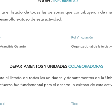
EQUIPO
INFORMADO
nta el listado de todas las personas que contribuyeron de ma
esarrollo exitoso de esta actividad.
e
Rol Vinculación
a Arancibia Gajardo
Organizador(a) de la iniciati
DEPARTAMENTOS Y UNIDADES
COLABORADORAS
nta el listado de todas las unidades y departamentos de la Un
sfuerzo fue fundamental para el desarrollo exitoso de esta acti
tad
Tipo