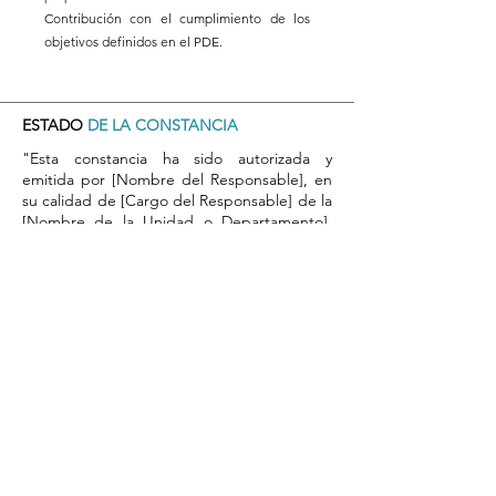
Contribución con el cumplimiento de los
objetivos definidos en el PDE.
ESTADO
DE LA CONSTANCIA
"Esta constancia ha sido autorizada y
emitida por [Nombre del Responsable], en
su calidad de [Cargo del Responsable] de la
[Nombre de la Unidad o Departamento],
Universidad de Atacama. Su firma y sello
garantizan la validez y autenticidad de este
documento."
​Por favor, tome nota del número de
respaldo del registro de autorización en el
sistema, que aparecerá aquí una vez
completada la validación