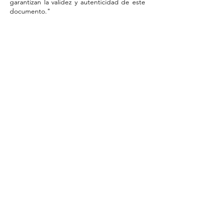
garantizan la validez y autenticidad de este
documento."
​Por favor, tome nota del número de
respaldo del registro de autorización en el
sistema, que aparecerá aquí una vez
completada la validación
Para verificar la autenticidad de esta