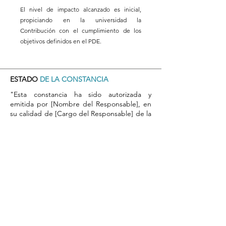
El nivel de impacto alcanzado es inicial,
propiciando en la universidad la
Contribución con el cumplimiento de los
objetivos definidos en el PDE.
ESTADO
DE LA CONSTANCIA
"Esta constancia ha sido autorizada y
emitida por [Nombre del Responsable], en
su calidad de [Cargo del Responsable] de la
[Nombre de la Unidad o Departamento],
Universidad de Atacama. Su firma y sello
garantizan la validez y autenticidad de este
documento."
​Por favor, tome nota del número de
respaldo del registro de autorización en el
sistema, que aparecerá aquí una vez
completada la validación