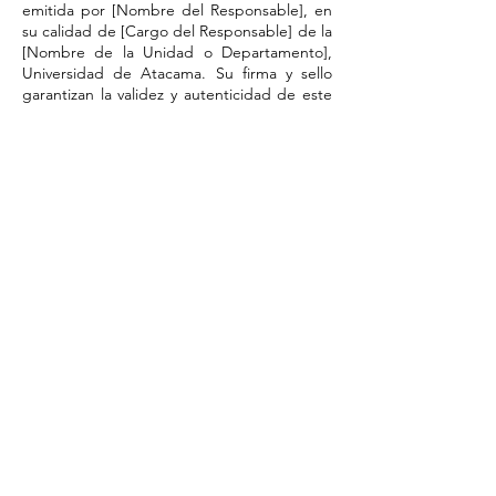
emitida por [Nombre del Responsable], en
su calidad de [Cargo del Responsable] de la
[Nombre de la Unidad o Departamento],
Universidad de Atacama. Su firma y sello
garantizan la validez y autenticidad de este
documento."
​Por favor, tome nota del número de
respaldo del registro de autorización en el
sistema, que aparecerá aquí una vez
completada la validación