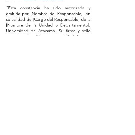
"Esta constancia ha sido autorizada y
emitida por [Nombre del Responsable], en
su calidad de [Cargo del Responsable] de la
[Nombre de la Unidad o Departamento],
Universidad de Atacama. Su firma y sello
garantizan la validez y autenticidad de este
documento."
​Por favor, tome nota del número de
respaldo del registro de autorización en el
sistema, que aparecerá aquí una vez
completada la validación