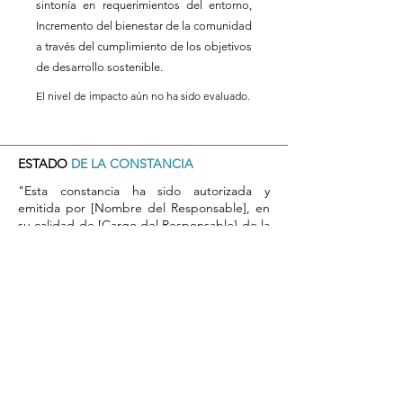
sintonía en requerimientos del entorno,
Incremento del bienestar de la comunidad
a través del cumplimiento de los objetivos
de desarrollo sostenible.
El nivel de impacto aún no ha sido evaluado.
ESTADO
DE LA CONSTANCIA
"Esta constancia ha sido autorizada y
emitida por [Nombre del Responsable], en
su calidad de [Cargo del Responsable] de la
[Nombre de la Unidad o Departamento],
Universidad de Atacama. Su firma y sello
garantizan la validez y autenticidad de este
documento."
​Por favor, tome nota del número de
respaldo del registro de autorización en el
sistema, que aparecerá aquí una vez
completada la validación