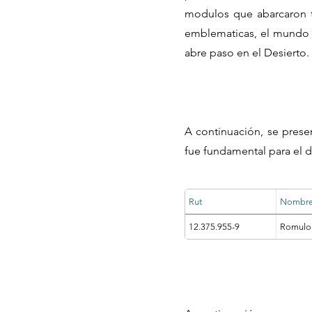
modulos que abarcaron ta
emblematicas, el mundo d
abre paso en el Desierto.
A continuación, se prese
fue fundamental para el d
Rut
Nombr
12.375.955-9
Romulo