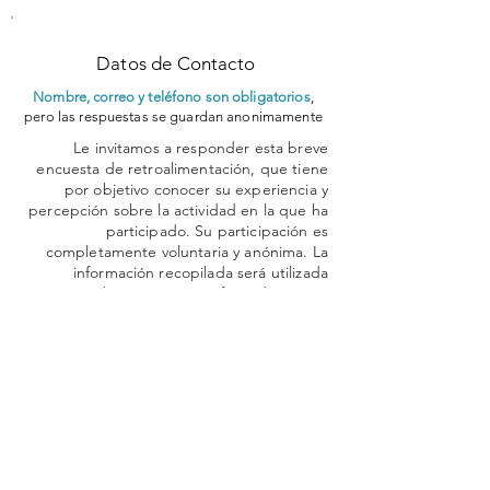
Datos de Contacto
Nombre, correo y teléfono son obligatorios
,
pero las respuestas se guardan anonimamente
Le invitamos a responder esta breve
encuesta de retroalimentación, que tiene
por objetivo conocer su experiencia y
percepción sobre la actividad en la que ha
participado. Su participación es
completamente voluntaria y anónima. La
información recopilada será utilizada
exclusivamente con fines de mejora
continua y evaluación institucional,
respetando la confidencialidad de sus
respuestas.
Al continuar con la encuesta, usted
manifiesta su consentimiento para
participar de forma libre e informada.
Nombre