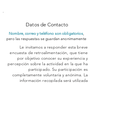
Datos de Contacto
Nombre, correo y teléfono son obligatorios
,
pero las respuestas se guardan anonimamente
Le invitamos a responder esta breve
encuesta de retroalimentación, que tiene
por objetivo conocer su experiencia y
percepción sobre la actividad en la que ha
participado. Su participación es
completamente voluntaria y anónima. La
información recopilada será utilizada
exclusivamente con fines de mejora
continua y evaluación institucional,
respetando la confidencialidad de sus
respuestas.
Al continuar con la encuesta, usted
manifiesta su consentimiento para
participar de forma libre e informada.