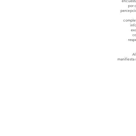
encuesta
por 
percepció
complet
inf
ex
co
resp
Al
manifiesta 