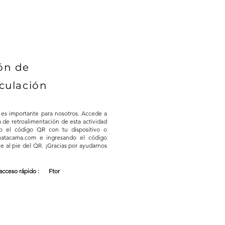
ón de
culación
 es importante para nosotros. Accede a
a de retroalimentación de esta actividad
o el código QR con tu dispositivo o
 uatacama.com e ingresando el código
e al pie del QR. ¡Gracias por ayudarnos
acceso rápido :
Ftor