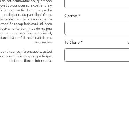
 de retroalimentación, que tiene
objetivo conocer su experiencia y
n sobre la actividad en la que ha
participado. Su participación es
Correo
amente voluntaria y anónima. La
ormación recopilada será utilizada
clusivamente con fines de mejora
ntinua y evaluación institucional,
etando la confidencialidad de sus
Teléfono
respuestas.
 continuar con la encuesta, usted
su consentimiento para participar
de forma libre e informada.