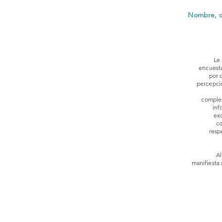
Nombre, co
Le 
encuesta
por 
percepció
complet
inf
ex
co
resp
Al
manifiesta 