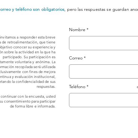
rreo y teléfono son obligatorios
, pero las respuestas se guardan a
Nombre
invitamos a responder esta breve
 de retroalimentación, que tiene
objetivo conocer su experiencia y
n sobre la actividad en la que ha
participado. Su participación es
Correo
amente voluntaria y anónima. La
ormación recopilada será utilizada
clusivamente con fines de mejora
ntinua y evaluación institucional,
etando la confidencialidad de sus
Teléfono
respuestas.
 continuar con la encuesta, usted
su consentimiento para participar
de forma libre e informada.