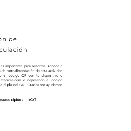
ón de
culación
 es importante para nosotros. Accede a
a de retroalimentación de esta actividad
o el código QR con tu dispositivo o
 uatacama.com e ingresando el código
e al pie del QR. ¡Gracias por ayudarnos
acceso rápido :
kCkT