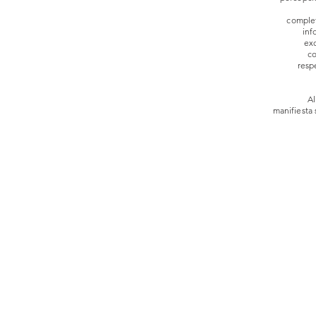
complet
inf
ex
co
resp
Al
manifiesta 