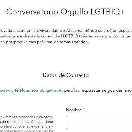
Conversatorio Orgullo LGTBIQ+
a llevada a cabo en la Universidad de Atacama, dónde se creó un espacio
os desafíos que enfrenta la comunidad LGTBIQ+. Además se puddo contar
na perspectiva mas próxima los temas tratados.
Datos de Contacto
rreo y teléfono son obligatorios
, pero las respuestas se guardan a
Nombre
invitamos a responder esta breve
 de retroalimentación, que tiene
objetivo conocer su experiencia y
n sobre la actividad en la que ha