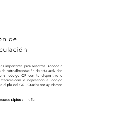
ón de
culación
 es importante para nosotros. Accede a
a de retroalimentación de esta actividad
o el código QR con tu dispositivo o
 uatacama.com e ingresando el código
e al pie del QR. ¡Gracias por ayudarnos
acceso rápido :
tlEu