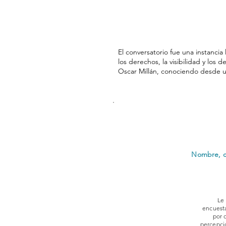
El conversatorio fue una instanci
los derechos, la visibilidad y l
Oscar Millán, conociendo desde u
Nombre, co
Le 
encuesta
por 
percepció