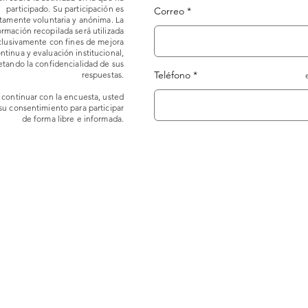
participado. Su participación es
Correo
amente voluntaria y anónima. La
ormación recopilada será utilizada
clusivamente con fines de mejora
ntinua y evaluación institucional,
etando la confidencialidad de sus
Teléfono
respuestas.
 continuar con la encuesta, usted
su consentimiento para participar
de forma libre e informada.