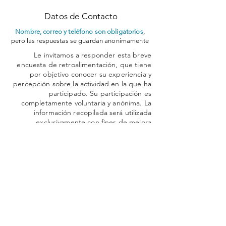
Datos de Contacto
Nombre, correo y teléfono son obligatorios
,
pero las respuestas se guardan anonimamente
Le invitamos a responder esta breve
encuesta de retroalimentación, que tiene
por objetivo conocer su experiencia y
percepción sobre la actividad en la que ha
participado. Su participación es
completamente voluntaria y anónima. La
información recopilada será utilizada
exclusivamente con fines de mejora
continua y evaluación institucional,
respetando la confidencialidad de sus
respuestas.
Al continuar con la encuesta, usted
manifiesta su consentimiento para
participar de forma libre e informada.
Nombre