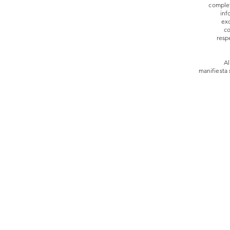
complet
inf
ex
co
resp
Al
manifiesta 