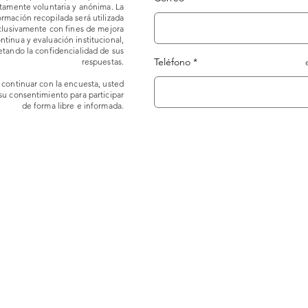
amente voluntaria y anónima. La
ormación recopilada será utilizada
clusivamente con fines de mejora
ntinua y evaluación institucional,
etando la confidencialidad de sus
Teléfono
respuestas.
 continuar con la encuesta, usted
su consentimiento para participar
de forma libre e informada.