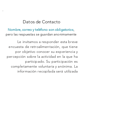
Datos de Contacto
Nombre, correo y teléfono son obligatorios
,
pero las respuestas se guardan anonimamente
Le invitamos a responder esta breve
encuesta de retroalimentación, que tiene
por objetivo conocer su experiencia y
percepción sobre la actividad en la que ha
participado. Su participación es
completamente voluntaria y anónima. La
información recopilada será utilizada
exclusivamente con fines de mejora
continua y evaluación institucional,
respetando la confidencialidad de sus
respuestas.
Al continuar con la encuesta, usted
manifiesta su consentimiento para
participar de forma libre e informada.